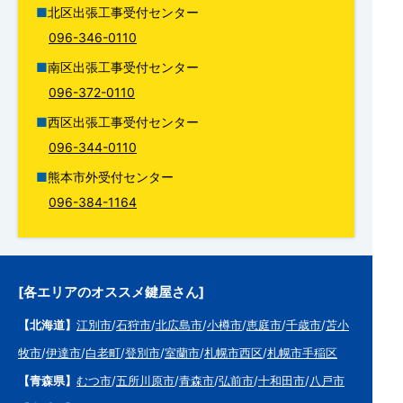
北区出張工事受付センター
096-346-0110
南区出張工事受付センター
096-372-0110
西区出張工事受付センター
096-344-0110
熊本市外受付センター
096-384-1164
[各エリアのオススメ鍵屋さん]
【北海道】
江別市
/
石狩市
/
北広島市
/
小樽市
/
恵庭市
/
千歳市
/
苫小
牧市
/
伊達市
/
白老町
/
登別市
/
室蘭市
/
札幌市西区
/
札幌市手稲区
【青森県】
むつ市
/
五所川原市
/
青森市
/
弘前市
/
十和田市
/
八戸市