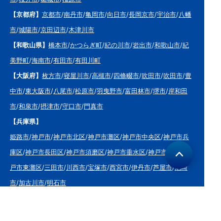
【京都府】
京都市
/
南丹市
/
亀岡市
/
向日市
/
長岡京市
/
宇治市
/
八幡
市
/
城陽市
/
京田辺市
/
木津川市
【和歌山県】
橋本市
/
かつらぎ町
/
紀の川市
/
岩出市
/
和歌山市
/
紀
美野町
/
海南市
/
有田市
/
有田川町
【大阪府】
枚方市
/
寝屋川市
/
高槻市
/
四條畷市
/
吹田市
/
吹田市
/
豊
中市
/
東大阪市
/
八尾市
/
松原市
/
羽曳野市
/
富田林市
/
堺市
/
岸和田
市
/
和泉市
/
摂津市
/
守口市
/
門真市
【兵庫県】
姫路市
/
神戸市
/
神戸市北区
/
神戸市灘区
/
神戸市中央区
/
神戸市兵
庫区
/
神戸市長田区
/
神戸市須磨区
/
神戸市垂水区
/
神戸市西区
/
神
戸市東灘区
/
三田市
/
川西市
/
宝塚市
/
西宮市
/
伊丹市
/
芦屋市
/
尼崎
市
/
加古川市
/
明石市
【広島県】
呉市
【山口県】
山口市
/
下関市
/
山陽小野田市
/
宇部市
/
防府市
/
周南市
/