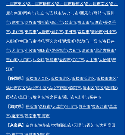
古屋市東区
/
名古屋市瑞穂区
/
名古屋市瑞穂区
/
名古屋市南区
/
名古
屋市南区
/
岡崎市
/
知立市
/
安城市
/
みよし市
/
西尾市
/
蒲郡市
/
豊川
市
/
豊橋市
/
刈谷市
/
豊明市
/
高浜市
/
碧南市
/
豊田市
/
日進市
/
長久手
市
/
瀬戸市
/
東海市
/
大府市
/
知多市
/
半田市
/
常滑市
/
新城市
/
田原市
/
東郷町
/
幸田町
/
東浦町
/
阿久比町
/
武豊町
/
美浜町
/
一宮市
/
春日井
市
/
犬山市
/
小牧市
/
稲沢市
/
尾張旭市
/
岩倉市
/
清須市
/
北名古屋市
/
豊山町
/
大口町
/
扶桑町
/
津島市
/
愛西市
/
弥富市
/
あま市
/
大治町
/
蟹
江町
【静岡県】
浜松市天竜区
/
浜松市北区
/
浜松市浜北区
/
浜松市東区
/
浜松市西区
/
浜松市中区
/
浜松市南区
/
静岡市
/
清水区
/
葵区
/
駿河区
/
藤枝市
/
島田市
/
焼津市
/
牧之原市
/
菊川市
/
掛川市
/
袋井市
【滋賀県】
長浜市
/
彦根市
/
大津市
/
守山市
/
野洲市
/
東近江市
/
草津
市
/
栗東市
/
湖南市
/
甲賀市
【奈良県】
奈良市
/
生駒市
/
大和郡山市
/
天理市
/
香芝市
/
大和高田
市
/
桜井市
/
葛城市
/
橿原市