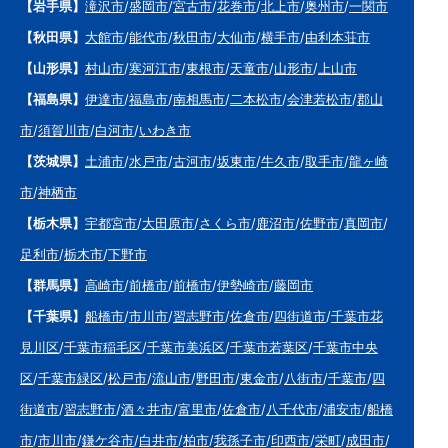
【岩手県】
滝沢市
/
盛岡市
/
宮古市
/
花巻市
/
北上市
/
奥州市
/
一関市
【秋田県】
大館市
/
能代市
/
秋田市
/
大仙市
/
横手市
/
由利本荘市
【山形県】
村山市
/
寒河江市
/
東根市
/
天童市
/
山形市
/
上山市
【福島県】
伊達市
/
福島市
/
南相馬市
/
二本松市
/
会津若松市
/
郡山
市
/
須賀川市
/
白河市
/
いわき市
【茨城県】
土浦市
/
水戸市
/
古河市
/
坂東市
/
牛久市
/
取手市
/
龍ヶ崎
市
/
神栖市
【栃木県】
宇都宮市
/
大田原市
/
さくら市
/
鹿沼市
/
佐野市
/
真岡市
/
足利市
/
栃木市
/
下野市
【群馬県】
高崎市
/
前橋市
/
前橋市
/
伊勢崎市
/
藤岡市
【千葉県】
船橋市
/
市川市
/
習志野市
/
佐倉市
/
四街道市
/
千葉市花
見川区
/
千葉市稲毛区
/
千葉市美浜区
/
千葉市若葉区
/
千葉市中央
区
/
千葉市緑区
/
松戸市
/
流山市
/
野田市
/
東金市
/
八街市
/
千葉市
/
四
街道市
/
習志野市
/
酒々井市
/
富里市
/
佐倉市
/
八千代市
/
浦安市
/
船橋
市
/
市川市
/
鎌ケ谷市
/
白井市
/
柏市
/
我孫子市
/
印西市
/
栄町
/
成田市
/