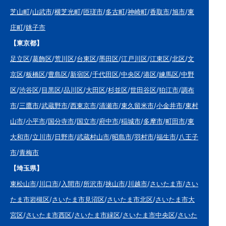
芝山町
/
山武市
/
横芝光町
/
匝瑳市
/
多古町
/
神崎町
/
香取市
/
旭市
/
東
庄町
/
銚子市
【東京都】
足立区
/
葛飾区
/
荒川区
/
台東区
/
墨田区
/
江戸川区
/
江東区
/
北区
/
文
京区
/
板橋区
/
豊島区
/
新宿区
/
千代田区
/
中央区
/
港区
/
練馬区
/
中野
区
/
渋谷区
/
目黒区
/
品川区
/
大田区
/
杉並区
/
世田谷区
/
狛江市
/
調布
市
/
三鷹市
/
武蔵野市
/
西東京市
/
清瀬市
/
東久留米市
/
小金井市
/
東村
山市
/
小平市
/
国分寺市
/
国立市
/
府中市
/
稲城市
/
多摩市
/
町田市
/
東
大和市
/
立川市
/
日野市
/
武蔵村山市
/
昭島市
/
羽村市
/
福生市
/
八王子
市
/
青梅市
【埼玉県】
東松山市
/
川口市
/
入間市
/
所沢市
/
挟山市
/
川越市
/
さいたま市
/
さい
たま市岩槻区
/
さいたま市見沼区
/
さいたま市北区
/
さいたま市大
宮区
/
さいたま市西区
/
さいたま市緑区
/
さいたま市中央区
/
さいた