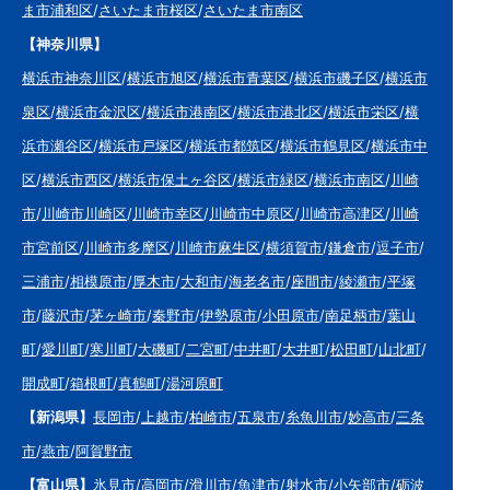
ま市浦和区
/
さいたま市桜区
/
さいたま市南区
【神奈川県】
横浜市神奈川区
/
横浜市旭区
/
横浜市青葉区
/
横浜市磯子区
/
横浜市
泉区
/
横浜市金沢区
/
横浜市港南区
/
横浜市港北区
/
横浜市栄区
/
横
浜市瀬谷区
/
横浜市戸塚区
/
横浜市都筑区
/
横浜市鶴見区
/
横浜市中
区
/
横浜市西区
/
横浜市保土ヶ谷区
/
横浜市緑区
/
横浜市南区
/
川崎
市
/
川崎市川崎区
/
川崎市幸区
/
川崎市中原区
/
川崎市高津区
/
川崎
市宮前区
/
川崎市多摩区
/
川崎市麻生区
/
横須賀市
/
鎌倉市
/
逗子市
/
三浦市
/
相模原市
/
厚木市
/
大和市
/
海老名市
/
座間市
/
綾瀬市
/
平塚
市
/
藤沢市
/
茅ヶ崎市
/
秦野市
/
伊勢原市
/
小田原市
/
南足柄市
/
葉山
町
/
愛川町
/
寒川町
/
大磯町
/
二宮町
/
中井町
/
大井町
/
松田町
/
山北町
/
開成町
/
箱根町
/
真鶴町
/
湯河原町
【新潟県】
長岡市
/
上越市
/
柏崎市
/
五泉市
/
糸魚川市
/
妙高市
/
三条
市
/
燕市
/
阿賀野市
【富山県】
氷見市
/
高岡市
/
滑川市
/
魚津市
/
射水市
/
小矢部市
/
砺波