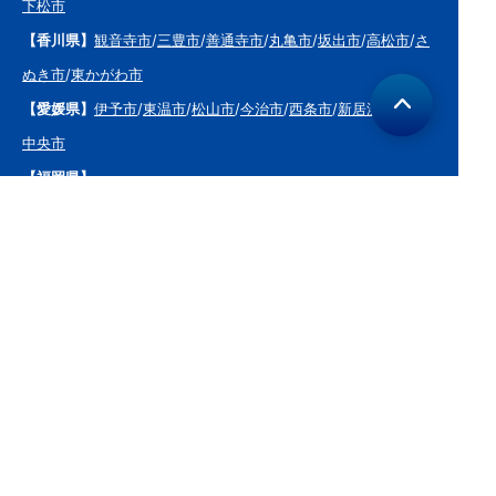
下松市
【香川県】
観音寺市
/
三豊市
/
善通寺市
/
丸亀市
/
坂出市
/
高松市
/
さ
ぬき市
/
東かがわ市
【愛媛県】
伊予市
/
東温市
/
松山市
/
今治市
/
西条市
/
新居浜市
/
四国
中央市
【福岡県】
福岡市東区
/
福岡市南区
/
福岡市博多区
/
福岡市早良区
/
福岡市西
区
/
福岡市中央区
/
福岡市城南区
/
北九州市八幡西区
/
北九州市小倉
南区
/
北九州市小倉北区
/
北九州市門司区
/
北九州市若松区
/
北九州
市八幡東区
/
北九州市戸畑区
/
久留米市
/
飯塚市
/
大牟田市
/
春日市
/
筑紫野市
/
糸島市
/
宗像市
/
大野城市
/
柳川市
/
太宰府市
/
行橋市
/
八女
市
/
小郡市
/
古賀市
/
直方市
/
朝倉市
/
福津市
/
田川市
/
筑後市
/
中間市
/
嘉麻市
/
みやま市
/
大川市
/
うきは市
/
宮若市
/
豊前市
/
那珂川町
/
志免
町
/
粕屋町
/
宇美町
/
苅田町
/
岡垣町
/
篠栗町
/
水巻町
/
筑前町
/
須恵町
/
福智町
/
新宮町
/
みやこ町
/
広川町
/
築上町