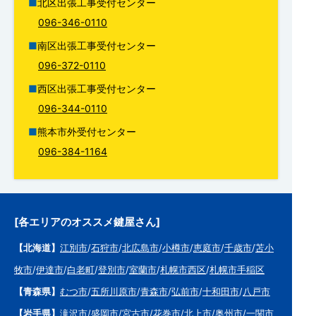
北区出張工事受付センター
096-346-0110
南区出張工事受付センター
096-372-0110
西区出張工事受付センター
096-344-0110
熊本市外受付センター
096-384-1164
[各エリアのオススメ鍵屋さん]
【北海道】
江別市
/
石狩市
/
北広島市
/
小樽市
/
恵庭市
/
千歳市
/
苫小
牧市
/
伊達市
/
白老町
/
登別市
/
室蘭市
/
札幌市西区
/
札幌市手稲区
【青森県】
むつ市
/
五所川原市
/
青森市
/
弘前市
/
十和田市
/
八戸市
【岩手県】
滝沢市
/
盛岡市
/
宮古市
/
花巻市
/
北上市
/
奥州市
/
一関市