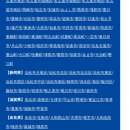
古屋市東区
/
名古屋市瑞穂区
/
名古屋市瑞穂区
/
名古屋市南区
/
名古
屋市南区
/
岡崎市
/
知立市
/
安城市
/
みよし市
/
西尾市
/
蒲郡市
/
豊川
市
/
豊橋市
/
刈谷市
/
豊明市
/
高浜市
/
碧南市
/
豊田市
/
日進市
/
長久手
市
/
瀬戸市
/
東海市
/
大府市
/
知多市
/
半田市
/
常滑市
/
新城市
/
田原市
/
東郷町
/
幸田町
/
東浦町
/
阿久比町
/
武豊町
/
美浜町
/
一宮市
/
春日井
市
/
犬山市
/
小牧市
/
稲沢市
/
尾張旭市
/
岩倉市
/
清須市
/
北名古屋市
/
豊山町
/
大口町
/
扶桑町
/
津島市
/
愛西市
/
弥富市
/
あま市
/
大治町
/
蟹
江町
【静岡県】
浜松市天竜区
/
浜松市北区
/
浜松市浜北区
/
浜松市東区
/
浜松市西区
/
浜松市中区
/
浜松市南区
/
静岡市
/
清水区
/
葵区
/
駿河区
/
藤枝市
/
島田市
/
焼津市
/
牧之原市
/
菊川市
/
掛川市
/
袋井市
【滋賀県】
長浜市
/
彦根市
/
大津市
/
守山市
/
野洲市
/
東近江市
/
草津
市
/
栗東市
/
湖南市
/
甲賀市
【奈良県】
奈良市
/
生駒市
/
大和郡山市
/
天理市
/
香芝市
/
大和高田
市
/
桜井市
/
葛城市
/
橿原市