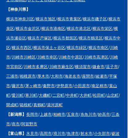
【神奈川県】
横浜市神奈川区
/
横浜市旭区
/
横浜市青葉区
/
横浜市磯子区
/
横浜市
泉区
/
横浜市金沢区
/
横浜市港南区
/
横浜市港北区
/
横浜市栄区
/
横
浜市瀬谷区
/
横浜市戸塚区
/
横浜市都筑区
/
横浜市鶴見区
/
横浜市中
区
/
横浜市西区
/
横浜市保土ヶ谷区
/
横浜市緑区
/
横浜市南区
/
川崎
市
/
川崎市川崎区
/
川崎市幸区
/
川崎市中原区
/
川崎市高津区
/
川崎
市宮前区
/
川崎市多摩区
/
川崎市麻生区
/
横須賀市
/
鎌倉市
/
逗子市
/
三浦市
/
相模原市
/
厚木市
/
大和市
/
海老名市
/
座間市
/
綾瀬市
/
平塚
市
/
藤沢市
/
茅ヶ崎市
/
秦野市
/
伊勢原市
/
小田原市
/
南足柄市
/
葉山
町
/
愛川町
/
寒川町
/
大磯町
/
二宮町
/
中井町
/
大井町
/
松田町
/
山北町
/
開成町
/
箱根町
/
真鶴町
/
湯河原町
【新潟県】
長岡市
/
上越市
/
柏崎市
/
五泉市
/
糸魚川市
/
妙高市
/
三条
市
/
燕市
/
阿賀野市
【富山県】
氷見市
/
高岡市
/
滑川市
/
魚津市
/
射水市
/
小矢部市
/
砺波