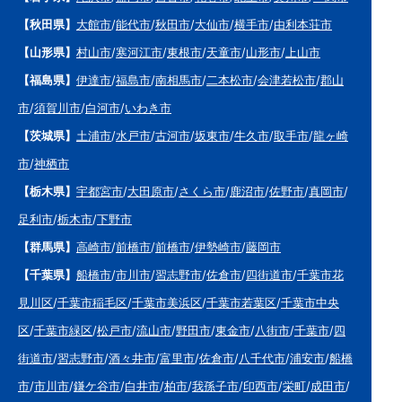
【秋田県】
大館市
/
能代市
/
秋田市
/
大仙市
/
横手市
/
由利本荘市
【山形県】
村山市
/
寒河江市
/
東根市
/
天童市
/
山形市
/
上山市
【福島県】
伊達市
/
福島市
/
南相馬市
/
二本松市
/
会津若松市
/
郡山
市
/
須賀川市
/
白河市
/
いわき市
【茨城県】
土浦市
/
水戸市
/
古河市
/
坂東市
/
牛久市
/
取手市
/
龍ヶ崎
市
/
神栖市
【栃木県】
宇都宮市
/
大田原市
/
さくら市
/
鹿沼市
/
佐野市
/
真岡市
/
足利市
/
栃木市
/
下野市
【群馬県】
高崎市
/
前橋市
/
前橋市
/
伊勢崎市
/
藤岡市
【千葉県】
船橋市
/
市川市
/
習志野市
/
佐倉市
/
四街道市
/
千葉市花
見川区
/
千葉市稲毛区
/
千葉市美浜区
/
千葉市若葉区
/
千葉市中央
区
/
千葉市緑区
/
松戸市
/
流山市
/
野田市
/
東金市
/
八街市
/
千葉市
/
四
街道市
/
習志野市
/
酒々井市
/
富里市
/
佐倉市
/
八千代市
/
浦安市
/
船橋
市
/
市川市
/
鎌ケ谷市
/
白井市
/
柏市
/
我孫子市
/
印西市
/
栄町
/
成田市
/