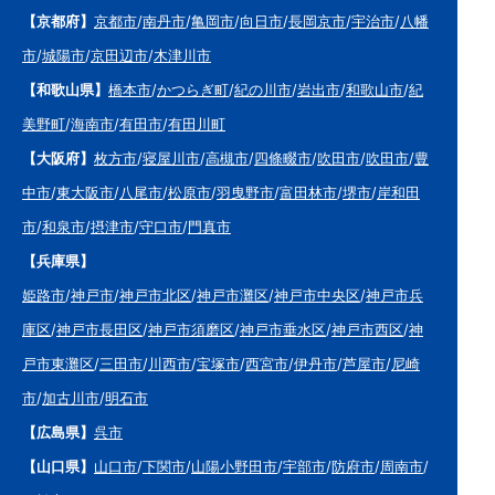
【京都府】
京都市
/
南丹市
/
亀岡市
/
向日市
/
長岡京市
/
宇治市
/
八幡
市
/
城陽市
/
京田辺市
/
木津川市
【和歌山県】
橋本市
/
かつらぎ町
/
紀の川市
/
岩出市
/
和歌山市
/
紀
美野町
/
海南市
/
有田市
/
有田川町
【大阪府】
枚方市
/
寝屋川市
/
高槻市
/
四條畷市
/
吹田市
/
吹田市
/
豊
中市
/
東大阪市
/
八尾市
/
松原市
/
羽曳野市
/
富田林市
/
堺市
/
岸和田
市
/
和泉市
/
摂津市
/
守口市
/
門真市
【兵庫県】
姫路市
/
神戸市
/
神戸市北区
/
神戸市灘区
/
神戸市中央区
/
神戸市兵
庫区
/
神戸市長田区
/
神戸市須磨区
/
神戸市垂水区
/
神戸市西区
/
神
戸市東灘区
/
三田市
/
川西市
/
宝塚市
/
西宮市
/
伊丹市
/
芦屋市
/
尼崎
市
/
加古川市
/
明石市
【広島県】
呉市
【山口県】
山口市
/
下関市
/
山陽小野田市
/
宇部市
/
防府市
/
周南市
/