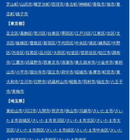
芝山町
/
山武市
/
横芝光町
/
匝瑳市
/
多古町
/
神崎町
/
香取市
/
旭市
/
東
庄町
/
銚子市
【東京都】
足立区
/
葛飾区
/
荒川区
/
台東区
/
墨田区
/
江戸川区
/
江東区
/
北区
/
文
京区
/
板橋区
/
豊島区
/
新宿区
/
千代田区
/
中央区
/
港区
/
練馬区
/
中野
区
/
渋谷区
/
目黒区
/
品川区
/
大田区
/
杉並区
/
世田谷区
/
狛江市
/
調布
市
/
三鷹市
/
武蔵野市
/
西東京市
/
清瀬市
/
東久留米市
/
小金井市
/
東村
山市
/
小平市
/
国分寺市
/
国立市
/
府中市
/
稲城市
/
多摩市
/
町田市
/
東
大和市
/
立川市
/
日野市
/
武蔵村山市
/
昭島市
/
羽村市
/
福生市
/
八王子
市
/
青梅市
【埼玉県】
東松山市
/
川口市
/
入間市
/
所沢市
/
挟山市
/
川越市
/
さいたま市
/
さい
たま市岩槻区
/
さいたま市見沼区
/
さいたま市北区
/
さいたま市大
宮区
/
さいたま市西区
/
さいたま市緑区
/
さいたま市中央区
/
さいた
ま市浦和区
/
さいたま市桜区
/
さいたま市南区