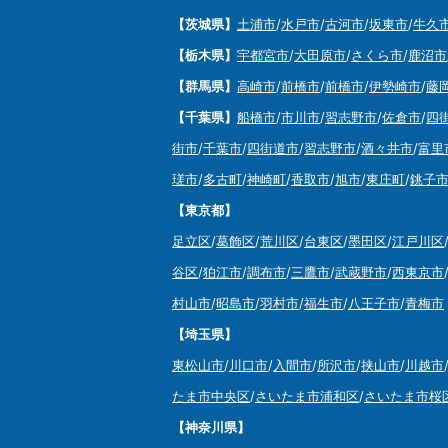
【茨城県】
土浦市
/
水戸市
/
古河市
/
坂東市
/
牛久
【栃木県】
宇都宮市
/
大田原市
/
さくら市
/
鹿沼市
【群馬県】
高崎市
/
前橋市
/
前橋市
/
伊勢崎市
/
藤
【千葉県】
船橋市
/
市川市
/
習志野市
/
佐倉市
/
四
街市
/
千葉市
/
四街道市
/
習志野市
/
酒々井市
/
富里
瑳市
/
多古町
/
神崎町
/
香取市
/
旭市
/
東庄町
/
銚子
【東京都】
足立区
/
葛飾区
/
荒川区
/
台東区
/
墨田区
/
江戸川区
谷区
/
狛江市
/
調布市
/
三鷹市
/
武蔵野市
/
西東京市
村山市
/
昭島市
/
羽村市
/
福生市
/
八王子市
/
青梅市
【埼玉県】
東松山市
/
川口市
/
入間市
/
所沢市
/
挟山市
/
川越市
たま市中央区
/
さいたま市浦和区
/
さいたま市桜
【神奈川県】