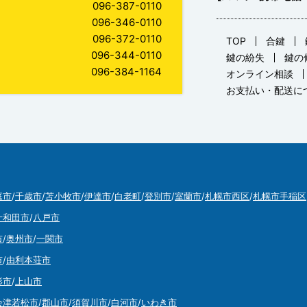
096-387-0110
096-346-0110
096-372-0110
TOP
合鍵
096-344-0110
鍵の紛失
鍵の
096-384-1164
オンライン相談
お支払い・配送に
庭市
/
千歳市
/
苫小牧市
/
伊達市
/
白老町
/
登別市
/
室蘭市
/
札幌市西区
/
札幌市手稲区
十和田市
/
八戸市
市
/
奥州市
/
一関市
市
/
由利本荘市
形市
/
上山市
会津若松市
/
郡山市
/
須賀川市
/
白河市
/
いわき市