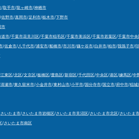
市
/
取手市
/
龍ヶ崎市
/
神栖市
/
佐野市
/
真岡市
/
足利市
/
栃木市
/
下野市
岡市
街道市
/
千葉市花見川区
/
千葉市稲毛区
/
千葉市美浜区
/
千葉市若葉区
/
千葉市中央
市
/
佐倉市
/
八千代市
/
浦安市
/
船橋市
/
市川市
/
鎌ケ谷市
/
白井市
/
柏市
/
我孫子市
/
市
/
江東区
/
北区
/
文京区
/
板橋区
/
豊島区
/
新宿区
/
千代田区
/
中央区
/
港区
/
練馬区
/
中
/
清瀬市
/
東久留米市
/
小金井市
/
東村山市
/
小平市
/
国分寺市
/
国立市
/
府中市
/
稲城
/
さいたま市
/
さいたま市岩槻区
/
さいたま市見沼区
/
さいたま市北区
/
さいたま
区
/
さいたま市南区