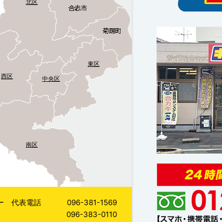
北区
東区
西区
中央区
南区
ー 代表電話
096-381-1569
096-383-0110