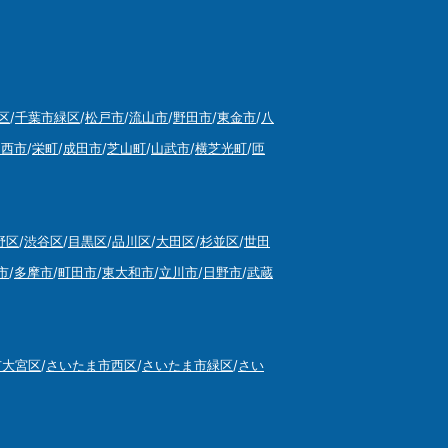
区
/
千葉市緑区
/
松戸市
/
流山市
/
野田市
/
東金市
/
八
印西市
/
栄町
/
成田市
/
芝山町
/
山武市
/
横芝光町
/
匝
野区
/
渋谷区
/
目黒区
/
品川区
/
大田区
/
杉並区
/
世田
市
/
多摩市
/
町田市
/
東大和市
/
立川市
/
日野市
/
武蔵
市大宮区
/
さいたま市西区
/
さいたま市緑区
/
さい