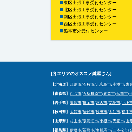
東区出張工事受付センター
北区出張工事受付センター
南区出張工事受付センター
西区出張工事受付センター
熊本市外受付センター
[各エリアのオススメ鍵屋さん]
【北海道】
江別市
/
石狩市
/
北広島市
/
小樽市
/
恵
【青森県】
むつ市
/
五所川原市
/
青森市
/
弘前市
/
【岩手県】
滝沢市
/
盛岡市
/
宮古市
/
花巻市
/
北上
【秋田県】
大館市
/
能代市
/
秋田市
/
大仙市
/
横手
【山形県】
村山市
/
寒河江市
/
東根市
/
天童市
/
山
【福島県】
伊達市
/
福島市
/
南相馬市
/
二本松市
/