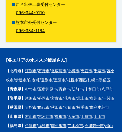
西区出張工事受付センター
096-344-0110
熊本市外受付センター
096-384-1164
[各エリアのオススメ鍵屋さん]
【北海道】
江別市
/
石狩市
/
北広島市
/
小樽市
/
恵庭市
/
千歳市
/
苫小
牧市
/
伊達市
/
白老町
/
登別市
/
室蘭市
/
札幌市西区
/
札幌市手稲区
【青森県】
むつ市
/
五所川原市
/
青森市
/
弘前市
/
十和田市
/
八戸市
【岩手県】
滝沢市
/
盛岡市
/
宮古市
/
花巻市
/
北上市
/
奥州市
/
一関市
【秋田県】
大館市
/
能代市
/
秋田市
/
大仙市
/
横手市
/
由利本荘市
【山形県】
村山市
/
寒河江市
/
東根市
/
天童市
/
山形市
/
上山市
【福島県】
伊達市
/
福島市
/
南相馬市
/
二本松市
/
会津若松市
/
郡山