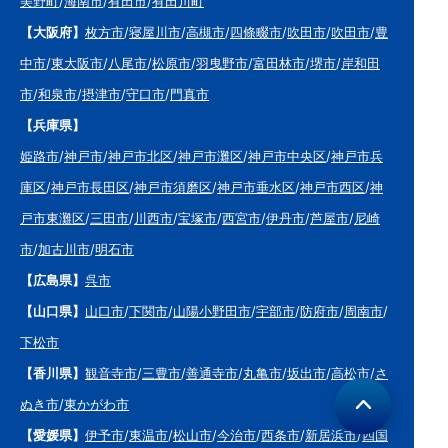
美野町
/
海南市
/
有田市
/
有田川町
【大阪府】
枚方市
/
寝屋川市
/
高槻市
/
四條畷市
/
吹田市
/
吹田市
/
豊
中市
/
東大阪市
/
八尾市
/
松原市
/
羽曳野市
/
富田林市
/
堺市
/
岸和田
市
/
和泉市
/
摂津市
/
守口市
/
門真市
【兵庫県】
姫路市
/
神戸市
/
神戸市北区
/
神戸市灘区
/
神戸市中央区
/
神戸市兵
庫区
/
神戸市長田区
/
神戸市須磨区
/
神戸市垂水区
/
神戸市西区
/
神
戸市東灘区
/
三田市
/
川西市
/
宝塚市
/
西宮市
/
伊丹市
/
芦屋市
/
尼崎
市
/
加古川市
/
明石市
【広島県】
呉市
【山口県】
山口市
/
下関市
/
山陽小野田市
/
宇部市
/
防府市
/
周南市
/
下松市
【香川県】
観音寺市
/
三豊市
/
善通寺市
/
丸亀市
/
坂出市
/
高松市
/
さ
ぬき市
/
東かがわ市
【愛媛県】
伊予市
/
東温市
/
松山市
/
今治市
/
西条市
/
新居浜市
/
四国