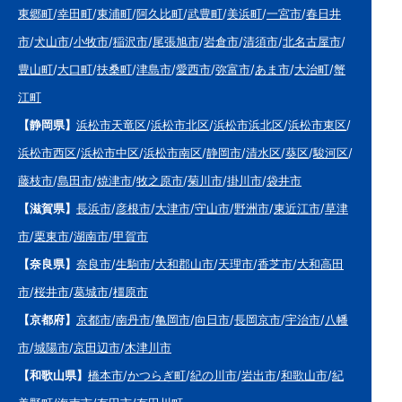
東郷町
/
幸田町
/
東浦町
/
阿久比町
/
武豊町
/
美浜町
/
一宮市
/
春日井
市
/
犬山市
/
小牧市
/
稲沢市
/
尾張旭市
/
岩倉市
/
清須市
/
北名古屋市
/
豊山町
/
大口町
/
扶桑町
/
津島市
/
愛西市
/
弥富市
/
あま市
/
大治町
/
蟹
江町
【静岡県】
浜松市天竜区
/
浜松市北区
/
浜松市浜北区
/
浜松市東区
/
浜松市西区
/
浜松市中区
/
浜松市南区
/
静岡市
/
清水区
/
葵区
/
駿河区
/
藤枝市
/
島田市
/
焼津市
/
牧之原市
/
菊川市
/
掛川市
/
袋井市
【滋賀県】
長浜市
/
彦根市
/
大津市
/
守山市
/
野洲市
/
東近江市
/
草津
市
/
栗東市
/
湖南市
/
甲賀市
【奈良県】
奈良市
/
生駒市
/
大和郡山市
/
天理市
/
香芝市
/
大和高田
市
/
桜井市
/
葛城市
/
橿原市
【京都府】
京都市
/
南丹市
/
亀岡市
/
向日市
/
長岡京市
/
宇治市
/
八幡
市
/
城陽市
/
京田辺市
/
木津川市
【和歌山県】
橋本市
/
かつらぎ町
/
紀の川市
/
岩出市
/
和歌山市
/
紀