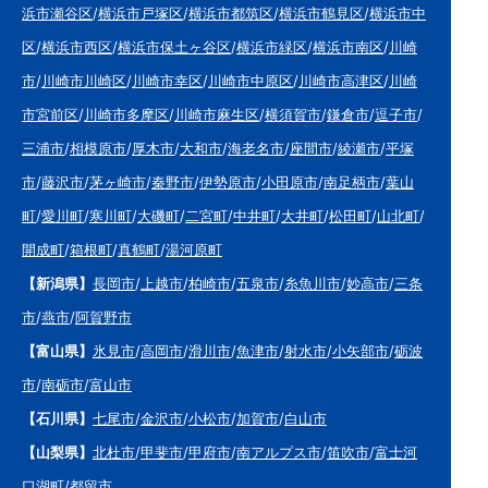
浜市瀬谷区
/
横浜市戸塚区
/
横浜市都筑区
/
横浜市鶴見区
/
横浜市中
区
/
横浜市西区
/
横浜市保土ヶ谷区
/
横浜市緑区
/
横浜市南区
/
川崎
市
/
川崎市川崎区
/
川崎市幸区
/
川崎市中原区
/
川崎市高津区
/
川崎
市宮前区
/
川崎市多摩区
/
川崎市麻生区
/
横須賀市
/
鎌倉市
/
逗子市
/
三浦市
/
相模原市
/
厚木市
/
大和市
/
海老名市
/
座間市
/
綾瀬市
/
平塚
市
/
藤沢市
/
茅ヶ崎市
/
秦野市
/
伊勢原市
/
小田原市
/
南足柄市
/
葉山
町
/
愛川町
/
寒川町
/
大磯町
/
二宮町
/
中井町
/
大井町
/
松田町
/
山北町
/
開成町
/
箱根町
/
真鶴町
/
湯河原町
【新潟県】
長岡市
/
上越市
/
柏崎市
/
五泉市
/
糸魚川市
/
妙高市
/
三条
市
/
燕市
/
阿賀野市
【富山県】
氷見市
/
高岡市
/
滑川市
/
魚津市
/
射水市
/
小矢部市
/
砺波
市
/
南砺市
/
富山市
【石川県】
七尾市
/
金沢市
/
小松市
/
加賀市
/
白山市
【山梨県】
北杜市
/
甲斐市
/
甲府市
/
南アルプス市
/
笛吹市
/
富士河
口湖町
/
都留市