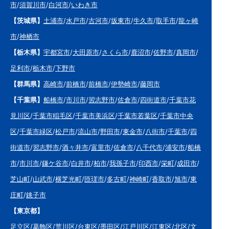
市
/
須賀川市
/
白河市
/
いわき市
【茨城県】
土浦市
/
水戸市
/
古河市
/
坂東市
/
牛久市
/
取手市
/
龍ヶ崎
市
/
神栖市
【栃木県】
宇都宮市
/
大田原市
/
さくら市
/
鹿沼市
/
佐野市
/
真岡市
/
足利市
/
栃木市
/
下野市
【群馬県】
高崎市
/
前橋市
/
前橋市
/
伊勢崎市
/
藤岡市
【千葉県】
船橋市
/
市川市
/
習志野市
/
佐倉市
/
四街道市
/
千葉市花
見川区
/
千葉市稲毛区
/
千葉市美浜区
/
千葉市若葉区
/
千葉市中央
区
/
千葉市緑区
/
松戸市
/
流山市
/
野田市
/
東金市
/
八街市
/
千葉市
/
四
街道市
/
習志野市
/
酒々井市
/
富里市
/
佐倉市
/
八千代市
/
浦安市
/
船橋
市
/
市川市
/
鎌ケ谷市
/
白井市
/
柏市
/
我孫子市
/
印西市
/
栄町
/
成田市
/
芝山町
/
山武市
/
横芝光町
/
匝瑳市
/
多古町
/
神崎町
/
香取市
/
旭市
/
東
庄町
/
銚子市
【東京都】
足立区
/
葛飾区
/
荒川区
/
台東区
/
墨田区
/
江戸川区
/
江東区
/
北区
/
文