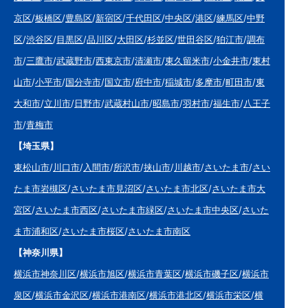
京区
/
板橋区
/
豊島区
/
新宿区
/
千代田区
/
中央区
/
港区
/
練馬区
/
中野
区
/
渋谷区
/
目黒区
/
品川区
/
大田区
/
杉並区
/
世田谷区
/
狛江市
/
調布
市
/
三鷹市
/
武蔵野市
/
西東京市
/
清瀬市
/
東久留米市
/
小金井市
/
東村
山市
/
小平市
/
国分寺市
/
国立市
/
府中市
/
稲城市
/
多摩市
/
町田市
/
東
大和市
/
立川市
/
日野市
/
武蔵村山市
/
昭島市
/
羽村市
/
福生市
/
八王子
市
/
青梅市
【埼玉県】
東松山市
/
川口市
/
入間市
/
所沢市
/
挟山市
/
川越市
/
さいたま市
/
さい
たま市岩槻区
/
さいたま市見沼区
/
さいたま市北区
/
さいたま市大
宮区
/
さいたま市西区
/
さいたま市緑区
/
さいたま市中央区
/
さいた
ま市浦和区
/
さいたま市桜区
/
さいたま市南区
【神奈川県】
横浜市神奈川区
/
横浜市旭区
/
横浜市青葉区
/
横浜市磯子区
/
横浜市
泉区
/
横浜市金沢区
/
横浜市港南区
/
横浜市港北区
/
横浜市栄区
/
横