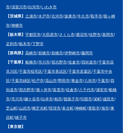
市
/
須賀川市
/
白河市
/
いわき市
【茨城県】
土浦市
/
水戸市
/
古河市
/
坂東市
/
牛久市
/
取手市
/
龍ヶ崎
市
/
神栖市
【栃木県】
宇都宮市
/
大田原市
/
さくら市
/
鹿沼市
/
佐野市
/
真岡市
/
足利市
/
栃木市
/
下野市
【群馬県】
高崎市
/
前橋市
/
前橋市
/
伊勢崎市
/
藤岡市
【千葉県】
船橋市
/
市川市
/
習志野市
/
佐倉市
/
四街道市
/
千葉市花
見川区
/
千葉市稲毛区
/
千葉市美浜区
/
千葉市若葉区
/
千葉市中央
区
/
千葉市緑区
/
松戸市
/
流山市
/
野田市
/
東金市
/
八街市
/
千葉市
/
四
街道市
/
習志野市
/
酒々井市
/
富里市
/
佐倉市
/
八千代市
/
浦安市
/
船橋
市
/
市川市
/
鎌ケ谷市
/
白井市
/
柏市
/
我孫子市
/
印西市
/
栄町
/
成田市
/
芝山町
/
山武市
/
横芝光町
/
匝瑳市
/
多古町
/
神崎町
/
香取市
/
旭市
/
東
庄町
/
銚子市
【東京都】