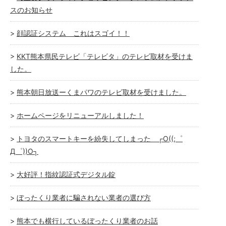
スのお知らせ
顔認証システム これはスゴイ！！
KKT熊本県民テレビ「テレビタ」のテレビ取材を受けま
した。
熊本朝日放送ーくまパワのテレビ取材を受けました。
ホームページをリニューアルしました！
トヨタのスマートキーを紛失してしまった ┌O((;゜
Д゜))O┐
大好評！指紋認証式デジタル錠
ぼったくり業者に騙されない業者の選び方
熊本でも横行しているぼったくり業者のお話