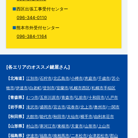
西区出張工事受付センター
096-344-0110
熊本市外受付センター
096-384-1164
[各エリアのオススメ鍵屋さん]
【北海道】
江別市
/
石狩市
/
北広島市
/
小樽市
/
恵庭市
/
千歳市
/
苫小
牧市
/
伊達市
/
白老町
/
登別市
/
室蘭市
/
札幌市西区
/
札幌市手稲区
【青森県】
むつ市
/
五所川原市
/
青森市
/
弘前市
/
十和田市
/
八戸市
【岩手県】
滝沢市
/
盛岡市
/
宮古市
/
花巻市
/
北上市
/
奥州市
/
一関市
【秋田県】
大館市
/
能代市
/
秋田市
/
大仙市
/
横手市
/
由利本荘市
【山形県】
村山市
/
寒河江市
/
東根市
/
天童市
/
山形市
/
上山市
【福島県】
伊達市
/
福島市
/
南相馬市
/
二本松市
/
会津若松市
/
郡山