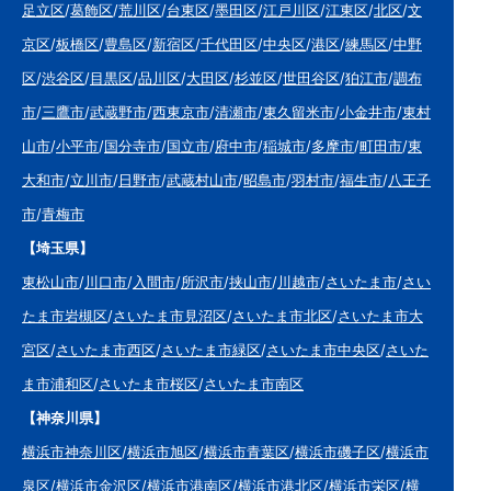
足立区
/
葛飾区
/
荒川区
/
台東区
/
墨田区
/
江戸川区
/
江東区
/
北区
/
文
京区
/
板橋区
/
豊島区
/
新宿区
/
千代田区
/
中央区
/
港区
/
練馬区
/
中野
区
/
渋谷区
/
目黒区
/
品川区
/
大田区
/
杉並区
/
世田谷区
/
狛江市
/
調布
市
/
三鷹市
/
武蔵野市
/
西東京市
/
清瀬市
/
東久留米市
/
小金井市
/
東村
山市
/
小平市
/
国分寺市
/
国立市
/
府中市
/
稲城市
/
多摩市
/
町田市
/
東
大和市
/
立川市
/
日野市
/
武蔵村山市
/
昭島市
/
羽村市
/
福生市
/
八王子
市
/
青梅市
【埼玉県】
東松山市
/
川口市
/
入間市
/
所沢市
/
挟山市
/
川越市
/
さいたま市
/
さい
たま市岩槻区
/
さいたま市見沼区
/
さいたま市北区
/
さいたま市大
宮区
/
さいたま市西区
/
さいたま市緑区
/
さいたま市中央区
/
さいた
ま市浦和区
/
さいたま市桜区
/
さいたま市南区
【神奈川県】
横浜市神奈川区
/
横浜市旭区
/
横浜市青葉区
/
横浜市磯子区
/
横浜市
泉区
/
横浜市金沢区
/
横浜市港南区
/
横浜市港北区
/
横浜市栄区
/
横