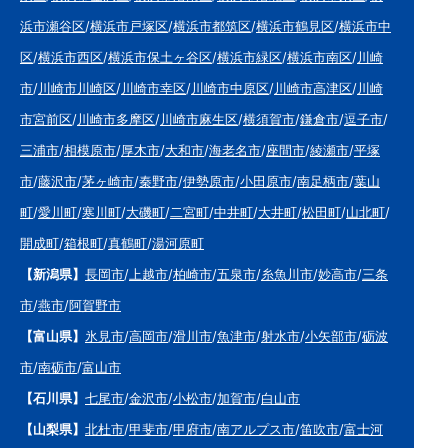
浜市瀬谷区
/
横浜市戸塚区
/
横浜市都筑区
/
横浜市鶴見区
/
横浜市中
区
/
横浜市西区
/
横浜市保土ヶ谷区
/
横浜市緑区
/
横浜市南区
/
川崎
市
/
川崎市川崎区
/
川崎市幸区
/
川崎市中原区
/
川崎市高津区
/
川崎
市宮前区
/
川崎市多摩区
/
川崎市麻生区
/
横須賀市
/
鎌倉市
/
逗子市
/
三浦市
/
相模原市
/
厚木市
/
大和市
/
海老名市
/
座間市
/
綾瀬市
/
平塚
市
/
藤沢市
/
茅ヶ崎市
/
秦野市
/
伊勢原市
/
小田原市
/
南足柄市
/
葉山
町
/
愛川町
/
寒川町
/
大磯町
/
二宮町
/
中井町
/
大井町
/
松田町
/
山北町
/
開成町
/
箱根町
/
真鶴町
/
湯河原町
【新潟県】
長岡市
/
上越市
/
柏崎市
/
五泉市
/
糸魚川市
/
妙高市
/
三条
市
/
燕市
/
阿賀野市
【富山県】
氷見市
/
高岡市
/
滑川市
/
魚津市
/
射水市
/
小矢部市
/
砺波
市
/
南砺市
/
富山市
【石川県】
七尾市
/
金沢市
/
小松市
/
加賀市
/
白山市
【山梨県】
北杜市
/
甲斐市
/
甲府市
/
南アルプス市
/
笛吹市
/
富士河