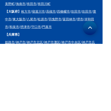
美野町
/
海南市
/
有田市
/
有田川町
【大阪府】
枚方市
/
寝屋川市
/
高槻市
/
四條畷市
/
吹田市
/
吹田市
/
豊
中市
/
東大阪市
/
八尾市
/
松原市
/
羽曳野市
/
富田林市
/
堺市
/
岸和田
市
/
和泉市
/
摂津市
/
守口市
/
門真市
【兵庫県】
姫路市
/
神戸市
/
神戸市北区
/
神戸市灘区
/
神戸市中央区
/
神戸市兵
庫区
/
神戸市長田区
/
神戸市須磨区
/
神戸市垂水区
/
神戸市西区
/
神
戸市東灘区
/
三田市
/
川西市
/
宝塚市
/
西宮市
/
伊丹市
/
芦屋市
/
尼崎
市
/
加古川市
/
明石市
【広島県】
呉市
【山口県】
山口市
/
下関市
/
山陽小野田市
/
宇部市
/
防府市
/
周南市
/
下松市
【香川県】
観音寺市
/
三豊市
/
善通寺市
/
丸亀市
/
坂出市
/
高松市
/
さ
ぬき市
/
東かがわ市