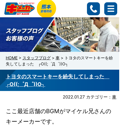
HOME
>
スタッフブログ
>
車
>
トヨタのスマートキーを紛
失してしまった ┌O((;゜Д゜))O┐
トヨタのスマートキーを紛失してしまった
┌O((;゜Д゜))O┐
2022.01.27
カテゴリー：
車
ここ最近店舗のBGMがマイケル兄さんの
キーメーカーです。