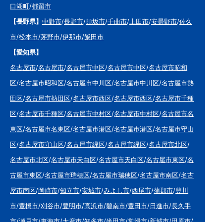
口湖町
/
都留市
【長野県】
中野市
/
長野市
/
須坂市
/
千曲市
/
上田市
/
安曇野市
/
佐久
市
/
松本市
/
茅野市
/
伊那市
/
飯田市
【愛知県】
名古屋市
/
名古屋市
/
名古屋市中区
/
名古屋市中区
/
名古屋市昭和
区
/
名古屋市昭和区
/
名古屋市中川区
/
名古屋市中川区
/
名古屋市熱
田区
/
名古屋市熱田区
/
名古屋市西区
/
名古屋市西区
/
名古屋市千種
区
/
名古屋市千種区
/
名古屋市中村区
/
名古屋市中村区
/
名古屋市名
東区
/
名古屋市名東区
/
名古屋市港区
/
名古屋市港区
/
名古屋市守山
区
/
名古屋市守山区
/
名古屋市緑区
/
名古屋市緑区
/
名古屋市北区
/
名古屋市北区
/
名古屋市天白区
/
名古屋市天白区
/
名古屋市東区
/
名
古屋市東区
/
名古屋市瑞穂区
/
名古屋市瑞穂区
/
名古屋市南区
/
名古
屋市南区
/
岡崎市
/
知立市
/
安城市
/
みよし市
/
西尾市
/
蒲郡市
/
豊川
市
/
豊橋市
/
刈谷市
/
豊明市
/
高浜市
/
碧南市
/
豊田市
/
日進市
/
長久手
市
/
瀬戸市
/
東海市
/
大府市
/
知多市
/
半田市
/
常滑市
/
新城市
/
田原市
/