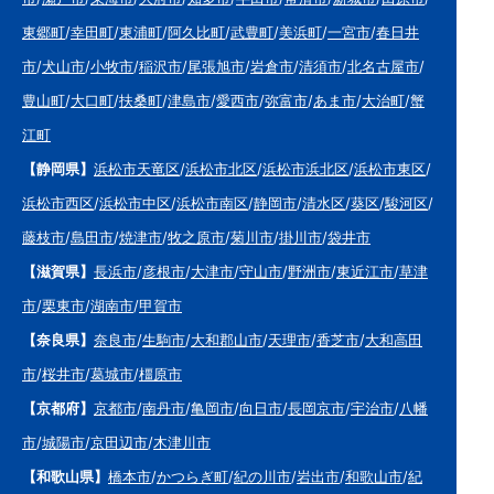
東郷町
/
幸田町
/
東浦町
/
阿久比町
/
武豊町
/
美浜町
/
一宮市
/
春日井
市
/
犬山市
/
小牧市
/
稲沢市
/
尾張旭市
/
岩倉市
/
清須市
/
北名古屋市
/
豊山町
/
大口町
/
扶桑町
/
津島市
/
愛西市
/
弥富市
/
あま市
/
大治町
/
蟹
江町
【静岡県】
浜松市天竜区
/
浜松市北区
/
浜松市浜北区
/
浜松市東区
/
浜松市西区
/
浜松市中区
/
浜松市南区
/
静岡市
/
清水区
/
葵区
/
駿河区
/
藤枝市
/
島田市
/
焼津市
/
牧之原市
/
菊川市
/
掛川市
/
袋井市
【滋賀県】
長浜市
/
彦根市
/
大津市
/
守山市
/
野洲市
/
東近江市
/
草津
市
/
栗東市
/
湖南市
/
甲賀市
【奈良県】
奈良市
/
生駒市
/
大和郡山市
/
天理市
/
香芝市
/
大和高田
市
/
桜井市
/
葛城市
/
橿原市
【京都府】
京都市
/
南丹市
/
亀岡市
/
向日市
/
長岡京市
/
宇治市
/
八幡
市
/
城陽市
/
京田辺市
/
木津川市
【和歌山県】
橋本市
/
かつらぎ町
/
紀の川市
/
岩出市
/
和歌山市
/
紀